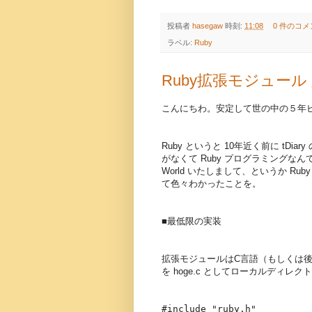
投稿者
hasegaw
時刻:
11:08
0 件のコメ
ラベル:
Ruby
Ruby拡張モジュール
こんにちわ。安定して世の中の５年ビハ
Ruby というと 10年近く前に t
がなくて Ruby プログラミングなんて
World いたしまして、というか Rub
て色々わかったことを。
■最低限の実装
拡張モジュールはC言語（もしくは後
を hoge.c としてローカルディ
#include "ruby.h"