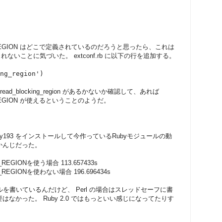
ING_REGION はどこで定義されているのだろうと思ったら、これは
義されないことに気づいた。 extconf.rb に以下の行を追加する。
ng_region')
thread_blocking_region があるかないか確認して、あれば
G_REGION が使えるということのようだ。
ion から ruby193 をインストールして今作っているRubyモジュールの動
かんじだった。
G_REGIONを使う場合 113.657433s
NG_REGIONを使わない場合 196.696434s
ュールを書いているんだけど、 Perl の場合はスレッドセーフに書
なかった。 Ruby 2.0 ではもっといい感じになってたりす