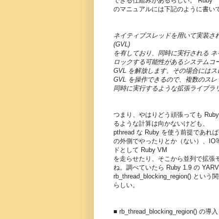
できる仕組みがあるらしい。 Ruby
のマニュアルには下記のように書い
ネイティブスレッドを用いて実装されています
(GVL)
を有しており、同時に実行される ネ
ロックする可能性があるシステムコ
GVL を解放します。その場合には
GVL を操作できるので、複数のスレ
同時に実行するような拡張ライブラ
つまり、やはりどう頑張っても Ruby
るような計算は向かないけども、
pthread な Ruby を使う前提であ
の外側でやったりとか（ない）、I
ドとして Ruby VM
を走らせたり、そこから並列で拡張
ね。調べていたら Ruby 1.9 の YAR
rb_thread_blocking_regi
らしい。
■ rb_thread_blocking_region() の導入