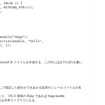
, VALUE s) {
STRING_PTR(s));
;
dule("Hoge");
ion(module, "hello",
 1);
tconf.rb ファイルを作成する。この中には以下の2行を書い
() の引数として指定した部分ができあがる拡張モジュールファイルの名
り、 OS X 環境の Ruby であれば hoge.bundle
れる共有ライブラリになる。