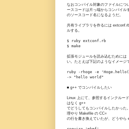
なおコンパイル対象のファイルにつ
ースコードは片っ端からコンパイルする
のソースコード名になるようだ。
共有ライブラリを作るには extconf.rb
ルする。
$ ruby extconf.rb
$ make
拡張モジュールを読み込むためには Ruby
い。たとえば下記のようなイメージ
ruby -rhoge -e 'Hoge.hello(
-> "hello world"
■ g++ でコンパイルしたい
Linux 上にて、参照するインクルー
はなく g++
でどうしてもコンパイルしたかった。
理やり Makefile の CC=
の行を書き換えていたが、どうやら ex
require 'mkmf'