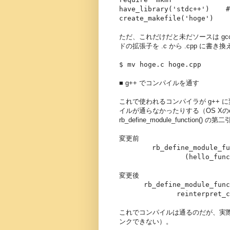
have_library('stdc++')
create_makefile('hoge')
ただ、これだけだと未だソースは g
ドの拡張子を .c から .cpp に書き
$ mv hoge.c hoge.cpp
■ g++ でコンパイルを通す
これで使われるコンパイラが g++
イルが通らなかったりする（OS Xの
rb_define_module_funct
変更前
rb_define_module_funct
(hello_func),
変更後
rb_define_module_functi
reinterpret_cast<VAL
これでコンパイルは通るのだが、実際には
ンクできない）。