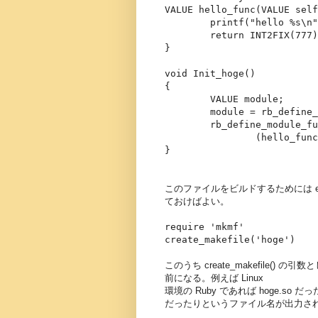
VALUE hello_func(VALUE self
printf("hello %s\n", R
return INT2FIX(777)
}
void Init_hoge()
{
VALUE module;
module = rb_define_mo
rb_define_module_funct
(hello_func),
}
このファイルをビルドするためには ex
ておけばよい。
require 'mkmf'
create_makefile('hoge')
このうち create_makefile
前になる。例えば Linux
環境の Ruby であれば hoge.so だった
だったりというファイル名が出力さ