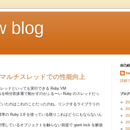
 blog
自己紹
h
ル マルチスレッドでの性能向上
詳細
の塊で、スレッドといっても実行できる Ruby VM
を時分割多重で動かすのがふるーい Ruby のスレッドだっ
ブログ
►
20
ていたのはこれのことだったのね。リンクするライブラリの
►
20
の Ruby 1.8 を使っている限りこれはどうにもならないん
►
20
►
20
理しているオブジェクトを触らない前提で giant lock を解放
►
20