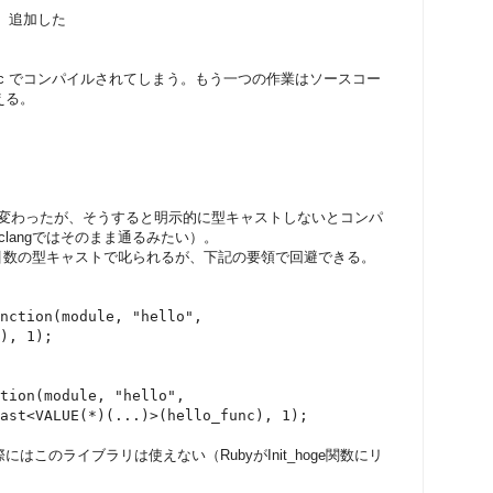
 # 追加した
cc でコンパイルされてしまう。もう一つの作業はソースコー
換える。
 に変わったが、そうすると明示的に型キャストしないとコンパ
clangではそのまま通るみたい）。
ion() の第二引数の型キャストで叱られるが、下記の要領で回避できる。
ion(module, "hello",
 1);
on(module, "hello",
UE(*)(...)>(hello_func), 1);
このライブラリは使えない（RubyがInit_hoge関数にリ