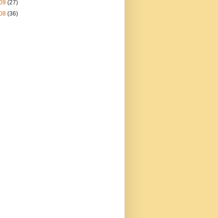
09
(27)
08
(36)