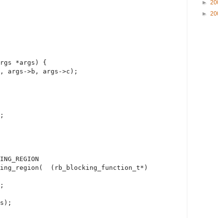
►
20
►
20
rgs *args) {
rgs->b, args->c);
;
ING_REGION
g_region(
(rb_blocking_function_t*)
;
s);