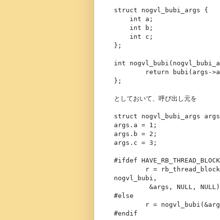
struct nogvl_bubi_args {
int a;
int b;
int c;
};
int nogvl_bubi(nogvl_bubi_a
return bubi(args->a, a
};
としておいて、呼び出し元を
struct nogvl_bubi_args args
args.a = 1;
args.b = 2;
args.c = 3;
#ifdef HAVE_RB_THREAD_BLOCK
r = rb_thread_blockin
nogvl_bubi,
&args, NULL, NULL)
#else
r = nogvl_bubi(&arg
#endif