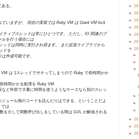
てある。
►
20
►
20
►
20
が、 現在の実装では Ruby VM は Giant VM lock
►
20
イティブスレッドは常にひとつです。 ただし、IO 関連のブ
►
20
ールを行う場合には
►
20
スレッドは同時に実行され得ます。 また拡張ライブラリから
▼
20
ッドを
►
リは作成可能です。
►
▼
 VM は 1スレッドでサチってしまうので Ruby で長時間かか
れば長時間かかる処理を Ruby VM
O等など外部で大量に時間を使うようなケースなら別のスレッ
►
モジュール側のコードを読んだりはできる、ということだよ
►
V では
►
on() という関数を介して関数呼び出しをしている間は GVL が解放される
►
20
►
20
►
20