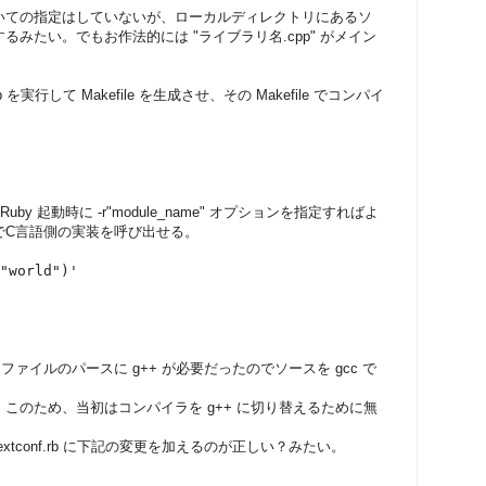
いての指定はしていないが、ローカルディレクトリにあるソ
みたい。でもお作法的には "ライブラリ名.cpp" がメイン
 を実行して Makefile を生成させ、その Makefile でコンパイ
 起動時に -r"module_name" オプションを指定すればよ
でC言語側の実装を呼び出せる。
"world")'
ドファイルのパースに g++ が必要だったのでソースを gcc で
このため、当初はコンパイラを g++ に切り替えるために無
tconf.rb に下記の変更を加えるのが正しい？みたい。