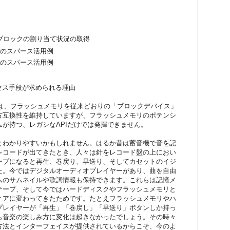
ブロックの割り当て状況の取得
のスパース活用例
のスパース活用例
セス手段が求められる理由
Dは、フラッシュメモリを従来どおりの「ブロックデバイス」
方互換性を維持していますが、フラッシュメモリのポテンシ
が持つ、レガシなAPIだけでは発揮できません。
とわかりやすいかもしれません。はるか昔は蓄音機で音を記
レコードが出てきたとき、人々は針をレコード盤の上におい
ープになると再生、巻戻り、早送り、そしてカセットのイジ
た。今ではデジタルオーディオプレイヤーがあり、曲を自由
ムのサムネイルや歌詞情報も保持できます。これらは記憶メ
テープ、そして今ではハードディスクやフラッシュメモリと
ィアに変わってきたためです。たとえフラッシュメモリやハ
プレイヤーが「再生」「巻戻し」「早送り」ボタンしか持っ
も音楽の楽しみ方に変化は起きなかったでしょう。その時々
方法とインターフェイスが提供されているからこそ、今のよ