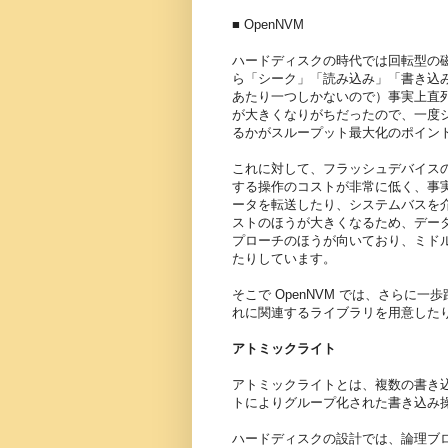
■ OpenNVM
ハードディスクの時代では回転型の
ら「シーク」「読み込み」「書き込
あたり一つしかないので）事実上直
が大きくなりがちだったので、一度
るかがスループット最大化のポイン
これに対して、フラッシュデバイス
する操作のコストが非常に低く、事
ータを転送したり、システムバスを
ストのほうが大きくなるため、デー
プローチのほうが向いており、ミド
たりしています。
そこで OpenNVM では、さらに
れに関連するライブラリを用意した
アトミックライト
アトミックライトとは、複数の書き
トによりグループ化された書き込み
ハードディスクの設計では、論理ブロ