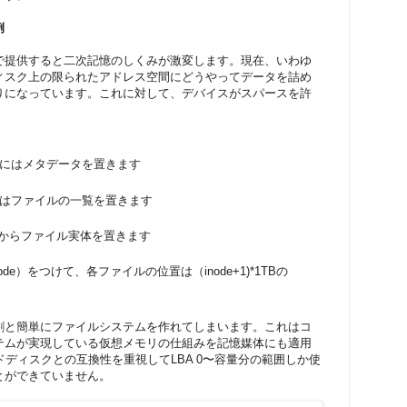
例
で提供すると二次記憶のしくみが激変します。現在、いわゆ
ィスク上の限られたアドレス空間にどうやってデータを詰め
りになっています。これに対して、デバイスがスパースを許
間にはメタデータを置きます
にはファイルの一覧を置きます
間からファイル実体を置きます
e）をつけて、各ファイルの位置は（inode+1)*1TBの
割と簡単にファイルシステムを作れてしまいます。これはコ
テムが実現している仮想メモリの仕組みを記憶媒体にも適用
ドディスクとの互換性を重視してLBA 0〜容量分の範囲しか使
とができていません。