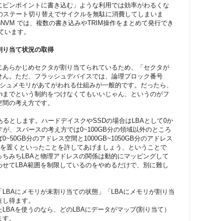
にピンポイントに書き込む」ような利用では効率がわるくな
Uのステート切り替えでサイクルを無駄に消費してしまいま
nNVM では、複数の書き込みやTRIM操作をまとめて発行でき
ています。
割り当て状況の取得
にあらかじめセクタが割り当てられているため、「セクタが
せん。ただ、フラッシュデバイスでは、論理ブロック番号
ラッシュメモリがあてがわれる仕組みが一般的です。だったら、
らnまでという制約をつけなくてもいいじゃん、というのがフ
空間の考え方です。
あるとします。ハードデイスクやSSDの場合はLBAとして0か
すが、スパースの考え方では0~100GB分の領域以外のところ
50GB分のアドレス空間と1000GB~1050GB分のアドレス
データを置くといったことを許してあげましょう、ということで
ちみちLBAと物理アドレスの関係は動的にマッピングして
せてLBA範囲を制限しているのをやめるだけで、別に難し
LBAにメモリが未割り当ての状態」「LBAにメモリが割り当
在し得ます。
LBAを使うのなら、どのLBAにデータがマップ(割り当て）
ます。