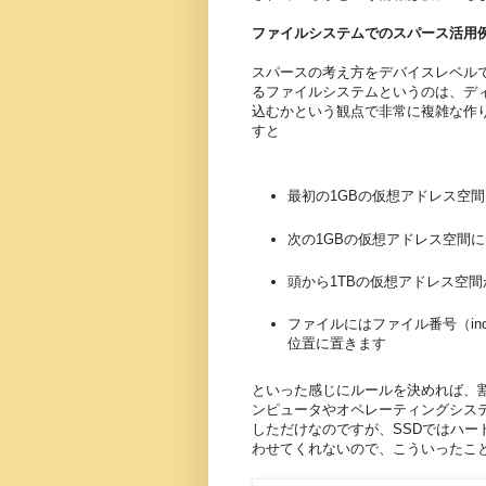
ファイルシステムでのスパース活用
スパースの考え方をデバイスレベル
るファイルシステムというのは、デ
込むかという観点で非常に複雑な作
すと
最初の1GBの仮想アドレス空
次の1GBの仮想アドレス空間
頭から1TBの仮想アドレス空
ファイルにはファイル番号（inod
位置に置きます
といった感じにルールを決めれば、
ンピュータやオペレーティングシス
しただけなのですが、SSDではハー
わせてくれないので、こういったこ