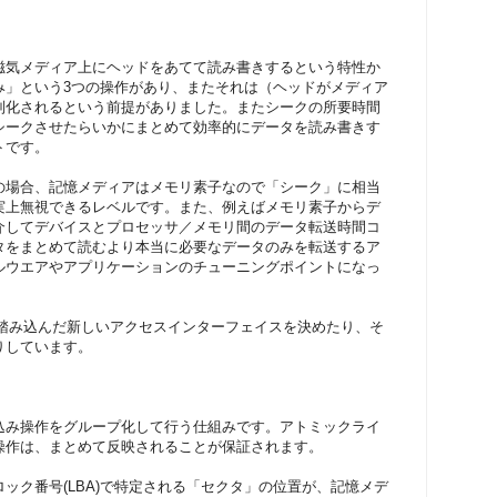
磁気メディア上にヘッドをあてて読み書きするという特性か
み」という3つの操作があり、またそれは（ヘッドがメディア
列化されるという前提がありました。またシークの所要時間
シークさせたらいかにまとめて効率的にデータを読み書きす
トです。
の場合、記憶メディアはメモリ素子なので「シーク」に相当
実上無視できるレベルです。また、例えばメモリ素子からデ
介してデバイスとプロセッサ／メモリ間のデータ転送時間コ
タをまとめて読むより本当に必要なデータのみを転送するア
ルウエアやアプリケーションのチューニングポイントになっ
一歩踏み込んだ新しいアクセスインターフェイスを決めたり、そ
りしています。
込み操作をグループ化して行う仕組みです。アトミックライ
操作は、まとめて反映されることが保証されます。
ック番号(LBA)で特定される「セクタ」の位置が、記憶メデ