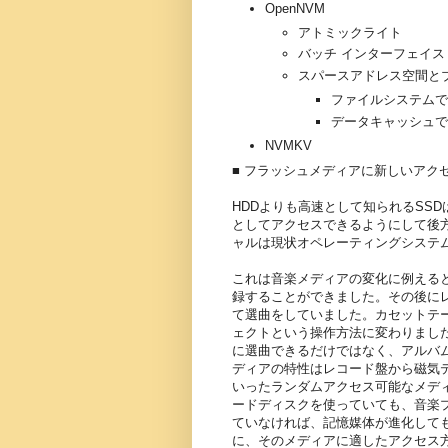
OpenNVM
アトミックライト
バッチ インターフェイス
スパースアドレス空間と
ファイルシステムで
データキャッシュで
NVMKV
■ フラッシュメディアに新しいアク
HDDよりも高速として知られるSS
としてアクセスできるようにして後
ャルは現状オペレーティングシステム
これは音楽メディアの変化に例える
録することができました。その後に
て選曲をしていました。カセットテ
ェクトという操作方法に変わりまし
に選曲できるだけではなく、アルバ
ディアの特性はレコード盤から磁気
いったランダムアクセス可能なメデ
ードディスクを使っていても、音楽
ていなければ、記憶媒体が進化して
に、そのメディアに適したアクセス