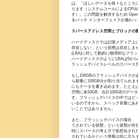
は、「ほしいデータを様々なところ
ります（システムコールによるCP
す）。この問題を解決するため Ope
るバッチ インターフェイスが備わっ
スパースアドレス空間とブロックの
ハードディスクでは記憶メディア上
存在しない」という状態は存在しま
(LBA)に対して動的に物理的なフ
ハードディスクのようにLBAは0か
ラッシュデバイスレベルのスパース
もし100GBのフラッシュデバイスが
ら順番に100GB分が割り当てられま
にもデータを書き込めます。たとえば0~
空間に各50GB、合計100GBの
す。フラッシュデバイスの中ではどっ
いるのですから、スペック容量にあわ
いことではありません。
また、フラッシュデバイスの場合、「
てされている状態」という状態が存
特にスパースの考え方で仮想化された
されているかという情報は役に立ち