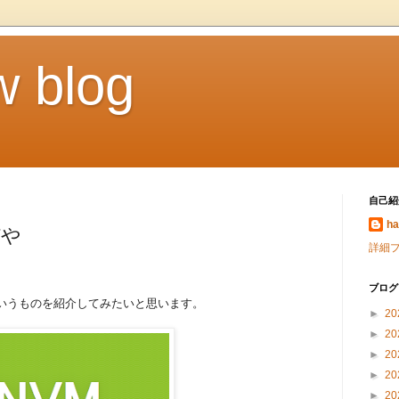
 blog
自己紹
h
ぞや
詳細
ブログ
 というものを紹介してみたいと思います。
►
20
►
20
►
20
►
20
►
20