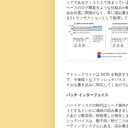
ィアであるディスク上で決まってい
ベースのログ構造をような仕組みが動
込み位置に関係がなく、常に追記書
を1トランザクションとして処理し
アトミックライトは SCSI を制定する T
で、今後様々なフラッシュデバイス
ナルな書き込みに対応してくるので
バッチ インターフェイス
ハードディスクの時代はシーク操作
うとするといかに連続の読み書きをし
クあたり数百回／秒程度しか発生しま
シュデバイスは、数千回／秒どころ
ーティングシステムにある、読み書きを1回