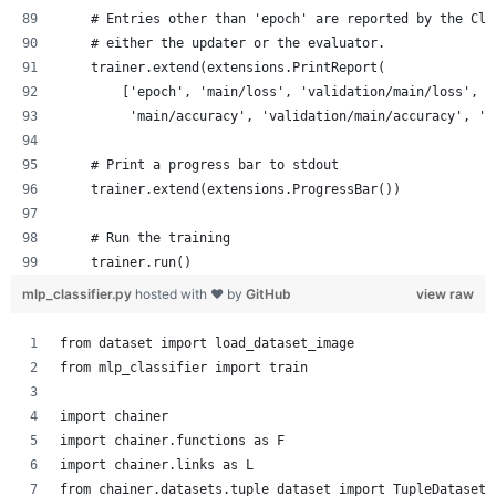
    # Entries other than 'epoch' are reported by the Cla
    # either the updater or the evaluator.
    trainer.extend(extensions.PrintReport(
        ['epoch', 'main/loss', 'validation/main/loss',
         'main/accuracy', 'validation/main/accuracy', 'e
    # Print a progress bar to stdout
    trainer.extend(extensions.ProgressBar())
    # Run the training
    trainer.run()
mlp_classifier.py
hosted with ❤ by
GitHub
view raw
from dataset import load_dataset_image
from mlp_classifier import train
import chainer
import chainer.functions as F
import chainer.links as L
from chainer.datasets.tuple_dataset import TupleDataset