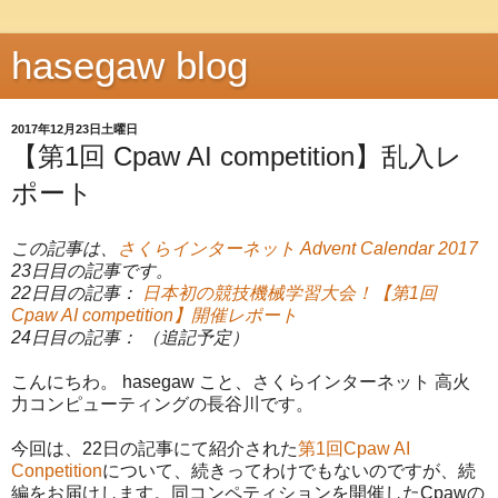
hasegaw blog
2017年12月23日土曜日
【第1回 Cpaw AI competition】乱入レ
ポート
この記事は、
さくらインターネット Advent Calendar 2017
23日目の記事です。
22日目の記事：
日本初の競技機械学習大会！【第1回
Cpaw AI competition】開催レポート
24日目の記事： （追記予定）
こんにちわ。 hasegaw こと、さくらインターネット 高火
力コンピューティングの長谷川です。
今回は、22日の記事にて紹介された
第1回Cpaw AI
Conpetition
について、続きってわけでもないのですが、続
編をお届けします。同コンペティションを開催したCpawの