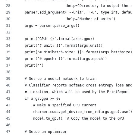
                        help='Directory to output the re
    parser.add_argument('--unit', '-u', type=int, defaul
                        help='Number of units')
    args = parser.parse_args()
    print('GPU: {}'.format(args.gpu))
    print('# unit: {}'.format(args.unit))
    print('# Minibatch-size: {}'.format(args.batchsize))
    print('# epoch: {}'.format(args.epoch))
    print('')
    # Set up a neural network to train
    # Classifier reports softmax cross entropy loss and 
    # iteration, which will be used by the PrintReport e
    if args.gpu >= 0:
        # Make a specified GPU current
        chainer.cuda.get_device_from_id(args.gpu).use()
        model.to_gpu()  # Copy the model to the GPU
    # Setup an optimizer