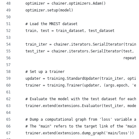
    optimizer = chainer.optimizers.Adam()
    optimizer.setup(model)
    # Load the MNIST dataset
    train, test = train_dataset, test_dataset
    train_iter = chainer.iterators.SerialIterator(train,
    test_iter = chainer.iterators.SerialIterator(test, a
                                                 repeat=
    # Set up a trainer
    updater = training.StandardUpdater(train_iter, optim
    trainer = training.Trainer(updater, (args.epoch, 'ep
    # Evaluate the model with the test dataset for each 
    trainer.extend(extensions.Evaluator(test_iter, model
    # Dump a computational graph from 'loss' variable at
    # The "main" refers to the target link of the "main"
    trainer.extend(extensions.dump_graph('main/loss'))