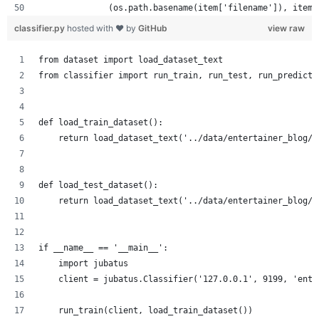
              (os.path.basename(item['filename']), item[
classifier.py
hosted with ❤ by
GitHub
view raw
from dataset import load_dataset_text
from classifier import run_train, run_test, run_predict
def load_train_dataset():
    return load_dataset_text('../data/entertainer_blog/t
def load_test_dataset():
    return load_dataset_text('../data/entertainer_blog/t
if __name__ == '__main__':
    import jubatus
    client = jubatus.Classifier('127.0.0.1', 9199, 'ente
    run_train(client, load_train_dataset())