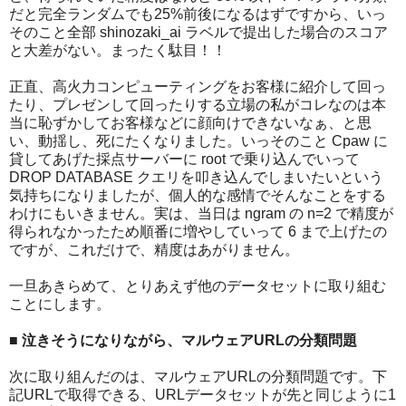
だと完全ランダムでも25%前後になるはずですから、いっ
そのこと全部 shinozaki_ai ラベルで提出した場合のスコア
と大差がない。まったく駄目！！
正直、高火力コンピューティングをお客様に紹介して回っ
たり、プレゼンして回ったりする立場の私がコレなのは本
当に恥ずかしてお客様などに顔向けできないなぁ、と思
い、動揺し、死にたくなりました。いっそのこと Cpaw に
貸してあげた採点サーバーに root で乗り込んでいって
DROP DATABASE クエリを叩き込んでしまいたいという
気持ちになりましたが、個人的な感情でそんなことをする
わけにもいきません。実は、当日は ngram の n=2 で精度が
得られなかったため順番に増やしていって 6 まで上げたの
ですが、これだけで、精度はあがりません。
一旦あきらめて、とりあえず他のデータセットに取り組む
ことにします。
■ 泣きそうになりながら、マルウェアURLの分類問題
次に取り組んだのは、マルウェアURLの分類問題です。下
記URLで取得できる、URLデータセットが先と同じように1