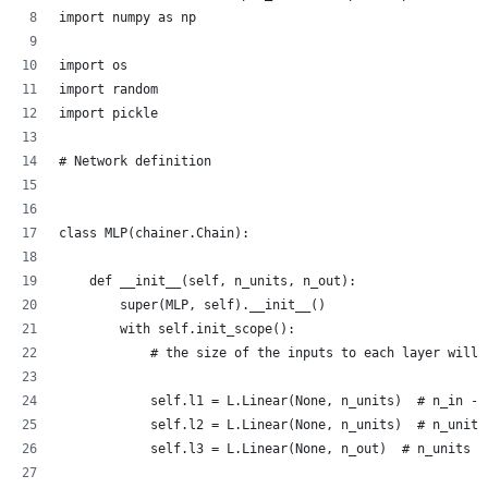
import numpy as np
import os
import random
import pickle
# Network definition
class MLP(chainer.Chain):
    def __init__(self, n_units, n_out):
        super(MLP, self).__init__()
        with self.init_scope():
            # the size of the inputs to each layer will 
            self.l1 = L.Linear(None, n_units)  # n_in ->
            self.l2 = L.Linear(None, n_units)  # n_units
            self.l3 = L.Linear(None, n_out)  # n_units -