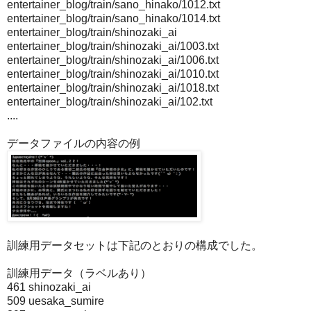
entertainer_blog/train/sano_hinako/1012.txt
entertainer_blog/train/sano_hinako/1014.txt
entertainer_blog/train/shinozaki_ai
entertainer_blog/train/shinozaki_ai/1003.txt
entertainer_blog/train/shinozaki_ai/1006.txt
entertainer_blog/train/shinozaki_ai/1010.txt
entertainer_blog/train/shinozaki_ai/1018.txt
entertainer_blog/train/shinozaki_ai/102.txt
....
データファイルの内容の例
訓練用データセットは下記のとおりの構成でした。
訓練用データ（ラベルあり）
461 shinozaki_ai
509 uesaka_sumire