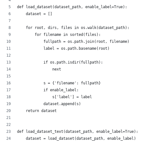
def load_dataset(dataset_path, enable_label=True):
    dataset = []
    for root, dirs, files in os.walk(dataset_path):
        for filename in sorted(files):
            fullpath = os.path.join(root, filename)
            label = os.path.basename(root)
            if os.path.isdir(fullpath):
                next
            s = {'filename': fullpath}
            if enable_label:
                s['label'] = label
            dataset.append(s)
    return dataset
def load_dataset_text(dataset_path, enable_label=True):
    dataset = load_dataset(dataset_path, enable_label)