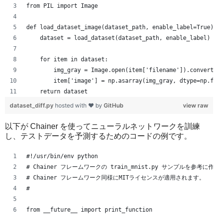
from PIL import Image
def load_dataset_image(dataset_path, enable_label=True):
    dataset = load_dataset(dataset_path, enable_label)
    for item in dataset:
        img_gray = Image.open(item['filename']).convert(
        item['image'] = np.asarray(img_gray, dtype=np.fl
    return dataset
dataset_diff.py
hosted with ❤ by
GitHub
view raw
以下が Chainer を使ってニューラルネットワークを訓練
し、テストデータを予測するためのコードの例です。
#!/usr/bin/env python
# Chainer フレームワークの train_mnist.py サンプルを参考に作
# Chainer フレームワーク同様にMITライセンスが適用されます。
#
from __future__ import print_function