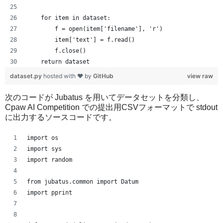
    for item in dataset:
        f = open(item['filename'], 'r')
        item['text'] = f.read()
        f.close()
    return dataset
dataset.py
hosted with ❤ by
GitHub
view raw
次のコードが Jubatus を用いてデータセットを分類し、
Cpaw AI Competition での提出用CSVフォーマットで stdout
に出力するソースコードです。
import os
import sys
import random
from jubatus.common import Datum
import pprint