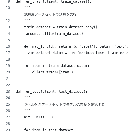
def run_train(client, train_dataset):
    """
    訓練用データセットで訓練を実行
    """
    train_dataset = train_dataset.copy()
    random.shuffle(train_dataset)
    def map_func(d): return (d['label'], Datum({'text': 
    train_dataset_datum = list(map(map_func, train_datas
    for item in train_dataset_datum:
        client.train([item])
def run_test(client, test_dataset):
    """
    ラベル付きデータセットでモデルの精度を確認する
    """
    hit = miss = 0
    for item in test_dataset: