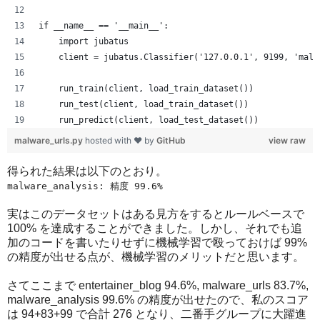
if __name__ == '__main__':
    import jubatus
    client = jubatus.Classifier('127.0.0.1', 9199, 'malw
    run_train(client, load_train_dataset())
    run_test(client, load_train_dataset())
    run_predict(client, load_test_dataset())
malware_urls.py
hosted with ❤ by
GitHub
view raw
得られた結果は以下のとおり。
malware_analysis: 精度 99.6%
実はこのデータセットはある見方をするとルールベースで
100% を達成することができました。しかし、それでも追
加のコードを書いたりせずに機械学習で殴っておけば 99%
の精度が出せる点が、機械学習のメリットだと思います。
さてここまで entertainer_blog 94.6%, malware_urls 83.7%,
malware_analysis 99.6% の精度が出せたので、私のスコア
は 94+83+99 で合計 276 となり、二番手グループに大躍進