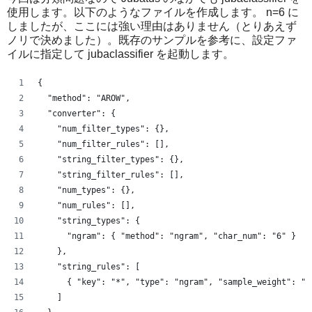
使用します。以下のようなファイルを作成します。 n=6 に
しましたが、ここには強い理由はありません（とりあえず
ノリで決めました）。既存のサンプルを参考に、設定ファ
イルに指定して jubaclassifier を起動します。
{
  "method": "AROW",
  "converter": {
    "num_filter_types": {},
    "num_filter_rules": [],
    "string_filter_types": {},
    "string_filter_rules": [],
    "num_types": {},
    "num_rules": [],
    "string_types": {
      "ngram": { "method": "ngram", "char_num": "6" }
    },
    "string_rules": [
      { "key": "*", "type": "ngram", "sample_weight": "b
    ]