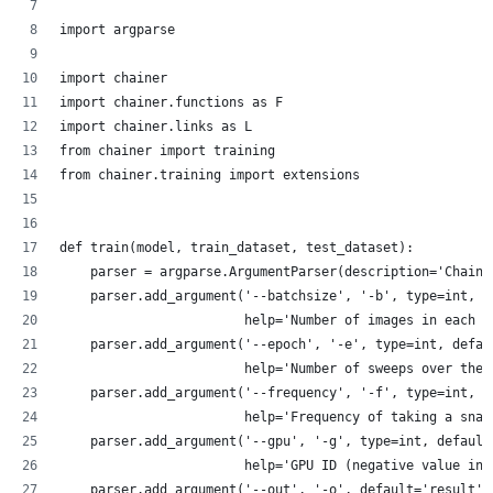
import argparse
import chainer
import chainer.functions as F
import chainer.links as L
from chainer import training
from chainer.training import extensions
def train(model, train_dataset, test_dataset):
    parser = argparse.ArgumentParser(description='Chaine
    parser.add_argument('--batchsize', '-b', type=int, d
                        help='Number of images in each m
    parser.add_argument('--epoch', '-e', type=int, defau
                        help='Number of sweeps over the 
    parser.add_argument('--frequency', '-f', type=int, d
                        help='Frequency of taking a snap
    parser.add_argument('--gpu', '-g', type=int, default
                        help='GPU ID (negative value ind
    parser.add_argument('--out', '-o', default='result',