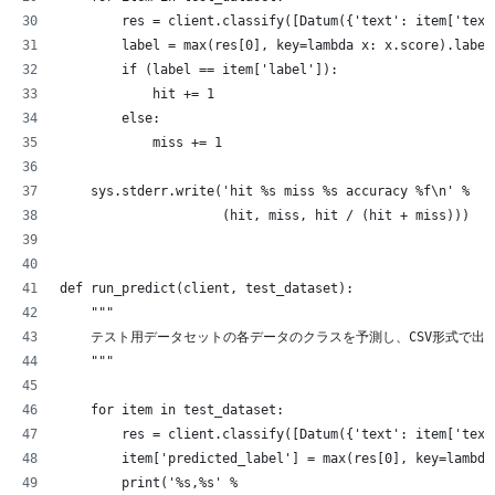
        res = client.classify([Datum({'text': item['text
        label = max(res[0], key=lambda x: x.score).label
        if (label == item['label']):
            hit += 1
        else:
            miss += 1
    sys.stderr.write('hit %s miss %s accuracy %f\n' %
                     (hit, miss, hit / (hit + miss)))
def run_predict(client, test_dataset):
    """
    テスト用データセットの各データのクラスを予測し、CSV形式で出
    """
    for item in test_dataset:
        res = client.classify([Datum({'text': item['text
        item['predicted_label'] = max(res[0], key=lambda
        print('%s,%s' %