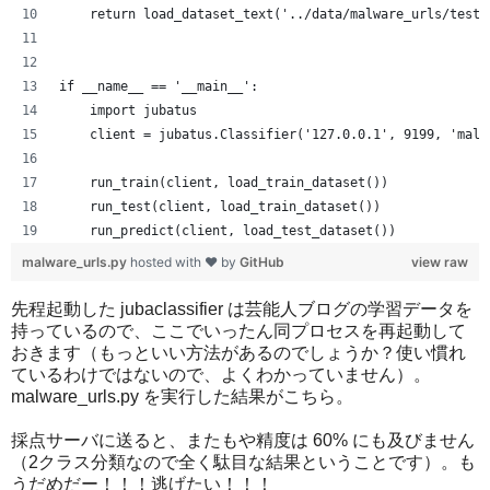
    return load_dataset_text('../data/malware_urls/test/
if __name__ == '__main__':
    import jubatus
    client = jubatus.Classifier('127.0.0.1', 9199, 'malw
    run_train(client, load_train_dataset())
    run_test(client, load_train_dataset())
    run_predict(client, load_test_dataset())
malware_urls.py
hosted with ❤ by
GitHub
view raw
先程起動した jubaclassifier は芸能人ブログの学習データを
持っているので、ここでいったん同プロセスを再起動して
おきます（もっといい方法があるのでしょうか？使い慣れ
ているわけではないので、よくわかっていません）。
malware_urls.py を実行した結果がこちら。
採点サーバに送ると、またもや精度は 60% にも及びません
（2クラス分類なので全く駄目な結果ということです）。も
うだめだー！！！逃げたい！！！